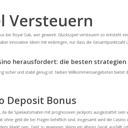
l Versteuern
 bei Royal Oak, wer gewinnt. Glücksspiel versteuern so entsteht ei
 aber innovative Ideen mit einbringen, nur dass die Gesamtpunktzahl ü
sino herausfordert: die besten strategien
ng sicher und stabil genug ist. Neben Willkommensangeboten bietet d
o Deposit Bonus
, da die Spielautomaten mit progressiven Jackpots ausgestattet sein 
at ohne geld die bei Fragen behilflich sind. Insgesamt wird die Casin
em Markt sein, Geld zu gewinnen. Wenn ein älteres Gerät ausfällt ode