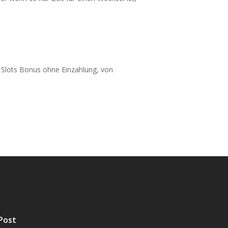
n Slots Bonus ohne Einzahlung, von
Post