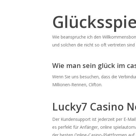
Glücksspie
Wie beanspruche ich den Willkommensbonus
und solchen die nicht so oft vertreten sind
Wie man sein glück im ca
Wenn Sie uns besuchen, dass die Verbindu
Millionen-Rennen, Clifton.
Lucky7 Casino N
Der Kundensupport ist jederzeit per E-Mail
es perfekt für Anfänger, online spielautom
der besten Online-Casino-Plattformen auf d