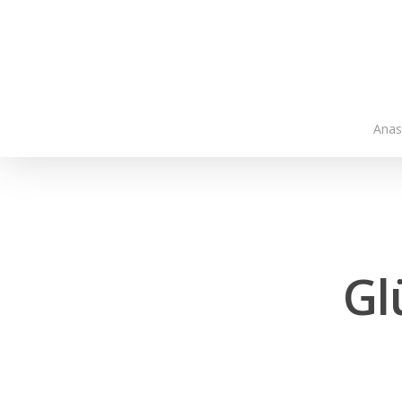
Skip
to
main
content
Anas
Gl