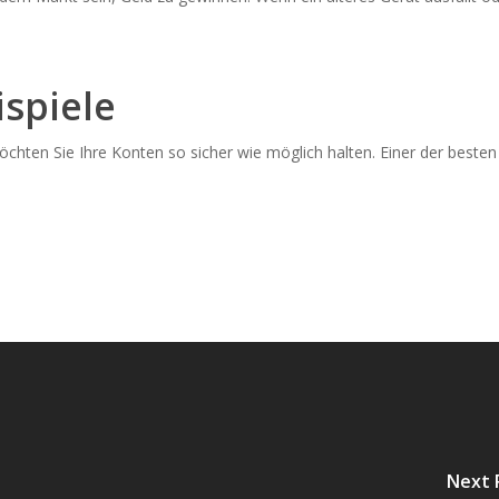
ispiele
öchten Sie Ihre Konten so sicher wie möglich halten. Einer der beste
Next 