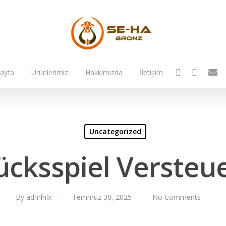
facebook
instagram
email
ayfa
Ürünlerimiz
Hakkımızda
İletişim
Uncategorized
ücksspiel Versteu
By
admlnlx
Temmuz 30, 2025
No Comments