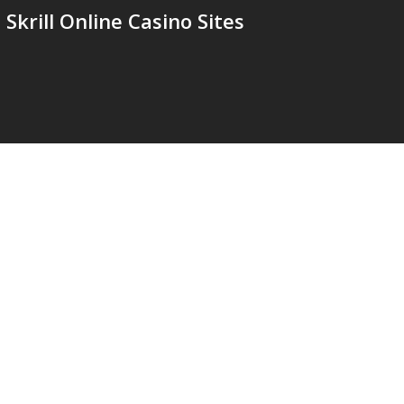
 Skrill Online Casino Sites